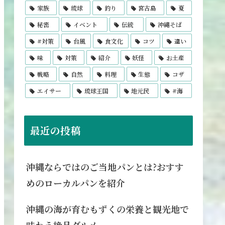
家族
琉球
釣り
宮古島
夏
秘密
イベント
伝統
沖縄そば
#対策
台風
食文化
コツ
違い
味
対策
紹介
妖怪
お土産
戦略
自然
料理
生態
コザ
エイサー
琉球王国
地元民
#海
最近の投稿
沖縄ならではのご当地パンとは?おすす
めのローカルパンを紹介
沖縄の海が育むもずくの栄養と観光地で
味わう絶品グルメ