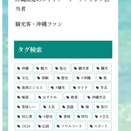
当者
観光客・沖縄ファン
タグ検索
沖縄
魅力
地元
観光客
観光
文化
体験
歴史
#沖縄
旅
地域ビジネス
#観光
ガイド
方言
解説
おすすめ
絶景
沖縄方言
美味しい
人気
泡盛
海
旅行
初心者
#歴史
意味
移住
#文化
2026
伝説
ソウルフード
スポット