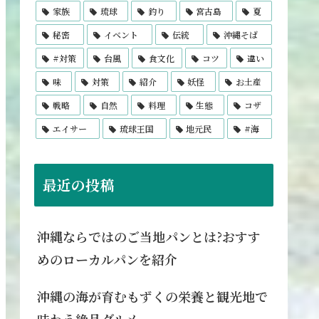
家族
琉球
釣り
宮古島
夏
秘密
イベント
伝統
沖縄そば
#対策
台風
食文化
コツ
違い
味
対策
紹介
妖怪
お土産
戦略
自然
料理
生態
コザ
エイサー
琉球王国
地元民
#海
最近の投稿
沖縄ならではのご当地パンとは?おすす
めのローカルパンを紹介
沖縄の海が育むもずくの栄養と観光地で
味わう絶品グルメ