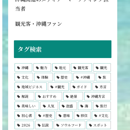
当者
観光客・沖縄ファン
タグ検索
沖縄
魅力
地元
観光客
観光
文化
体験
歴史
#沖縄
旅
地域ビジネス
#観光
ガイド
方言
解説
おすすめ
絶景
沖縄方言
美味しい
人気
泡盛
海
旅行
初心者
#歴史
意味
移住
#文化
2026
伝説
ソウルフード
スポット