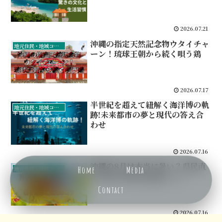
2026.07.21
沖縄の指定天然記念物ウタイチャ
地元住民・地域コミュニティ
ーン！琉球王朝から続く唄う鶏
2026.07.17
半世紀を超えて紐解く海洋博の軌
地元住民・地域コミュニティ
跡!未来都市の夢と現代の答え合
わせ
2026.07.16
沖縄の8月は本当に暑い？県民直
Home
Media
地元住民・地域コミュニティ
伝の暑さ対策と観光のコツ
Contact
メニュー
ホーム
検索
トップ
サイドバー
2026.07.16