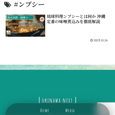
#ンブシー
琉球料理ンブシーとは何か 沖縄
地元住民・地域コミュニティ
定番の味噌煮込みを徹底解説
2025.11.26
okinawa next
Home
Media