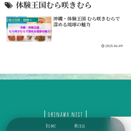
体験王国むら咲きむら
沖縄・体験王国 むら咲きむらで
地元住民・地域コミュニティ
深める琉球の魅力
2025.06.09
okinawa next
Home
Media