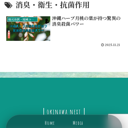
消臭・衛生・抗菌作用
沖縄ハーブ月桃の葉が持つ驚異の
地元住民・地域コミュニティ
消臭殺菌パワー
2025.11.21
okinawa next
Home
Media