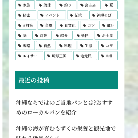
家族
琉球
釣り
宮古島
夏
秘密
イベント
伝統
沖縄そば
#対策
台風
食文化
コツ
違い
味
対策
紹介
妖怪
お土産
戦略
自然
料理
生態
コザ
エイサー
琉球王国
地元民
#海
最近の投稿
沖縄ならではのご当地パンとは?おすす
めのローカルパンを紹介
沖縄の海が育むもずくの栄養と観光地で
味わう絶品グルメ