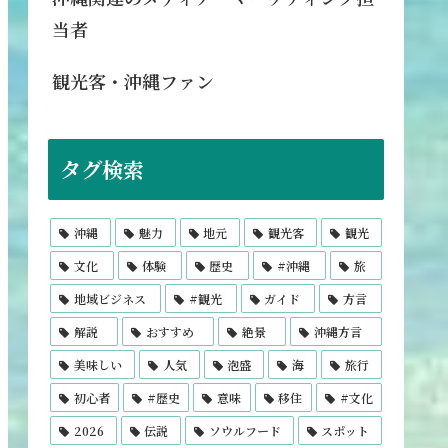
当者
観光客・沖縄ファン
タグ検索
沖縄
魅力
地元
観光客
観光
文化
体験
歴史
#沖縄
旅
地域ビジネス
#観光
ガイド
方言
解説
おすすめ
絶景
沖縄方言
美味しい
人気
泡盛
海
旅行
初心者
#歴史
意味
移住
#文化
2026
伝説
ソウルフード
スポット