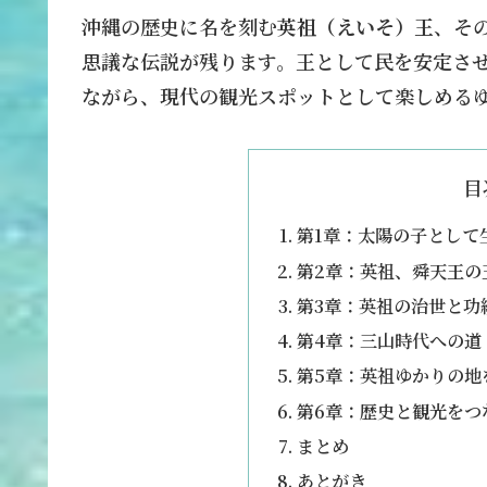
沖縄の歴史に名を刻む
英祖（えいそ）王
、そ
思議な伝説が残ります。王として民を安定さ
ながら、現代の観光スポットとして楽しめる
目
第1章：太陽の子として
第2章：英祖、舜天王の
第3章：英祖の治世と功
第4章：三山時代への道
第5章：英祖ゆかりの地
第6章：歴史と観光をつ
まとめ
あとがき