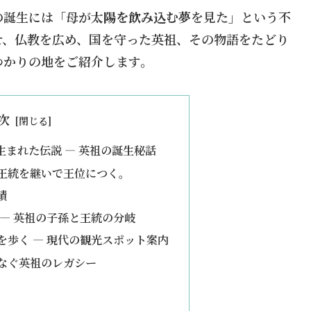
の誕生には「母が
太陽を飲み込む夢
を見た」という不
せ、仏教を広め、国を守った英祖、その物語をたどり
ゆかりの地をご紹介します。
次
生まれた伝説 ― 英祖の誕生秘話
王統を継いで王位につく。
績
 ― 英祖の子孫と王統の分岐
を歩く ― 現代の観光スポット案内
なぐ英祖のレガシー