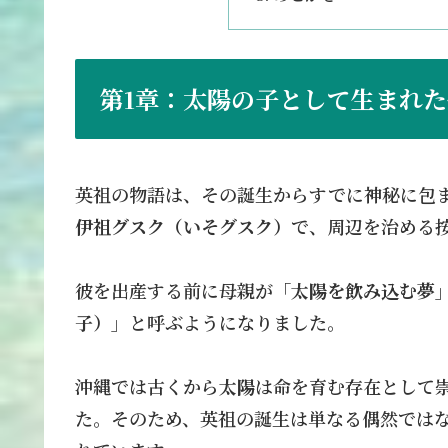
第1章：太陽の子として生まれた
英祖の物語は、その誕生からすでに神秘に包
伊祖グスク（いそグスク）
で、周辺を治める
彼を出産する前に母親が「
太陽を飲み込む夢
子）
」と呼ぶようになりました。
沖縄では古くから
太陽
は命を育む存在として
た。そのため、英祖の誕生は単なる偶然では