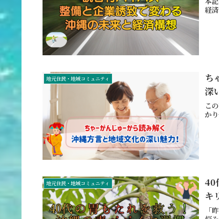
本記
経済
ち
地元住民・地域コミュニティ
深
この
かり
4
地元住民・地域コミュニティ
キ
「昨
悩み