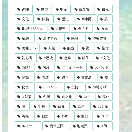
沖縄
魅力
地元
観光客
観光
文化
体験
歴史
#沖縄
旅
地域ビジネス
#観光
ガイド
方言
解説
おすすめ
絶景
沖縄方言
美味しい
人気
泡盛
海
旅行
初心者
#歴史
意味
移住
#文化
2026
伝説
ソウルフード
スポット
家族
琉球
釣り
宮古島
夏
秘密
イベント
伝統
沖縄そば
#対策
台風
食文化
コツ
違い
味
対策
紹介
妖怪
お土産
戦略
自然
料理
生態
コザ
エイサー
琉球王国
地元民
#海