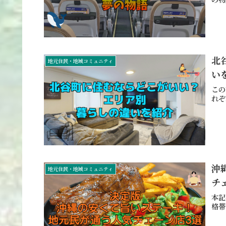
北
地元住民・地域コミュニティ
い
この
れぞ
沖
地元住民・地域コミュニティ
チ
本記
格帯