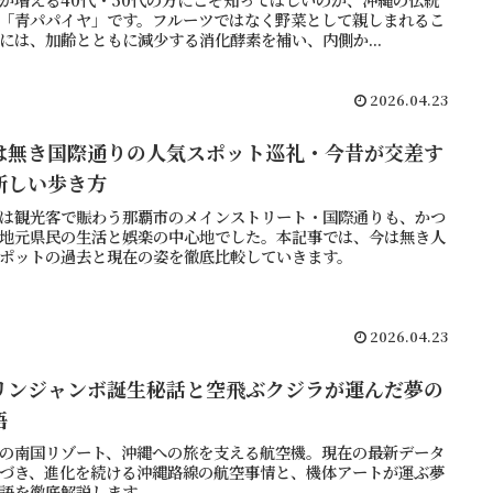
「青パパイヤ」です。フルーツではなく野菜として親しまれるこ
には、加齢とともに減少する消化酵素を補い、内側か...
2026.04.23
は無き国際通りの人気スポット巡礼・今昔が交差す
新しい歩き方
は観光客で賑わう那覇市のメインストリート・国際通りも、かつ
地元県民の生活と娯楽の中心地でした。本記事では、今は無き人
ポットの過去と現在の姿を徹底比較していきます。
2026.04.23
リンジャンボ誕生秘話と空飛ぶクジラが運んだ夢の
語
の南国リゾート、沖縄への旅を支える航空機。現在の最新データ
づき、進化を続ける沖縄路線の航空事情と、機体アートが運ぶ夢
語を徹底解説します。