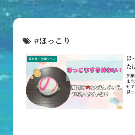
#ほっこり
ほ
観光客・沖縄ファン
た
那覇
ます
せて
見つ