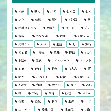
沖縄
魅力
地元
観光客
観光
文化
体験
歴史
#沖縄
旅
地域ビジネス
#観光
ガイド
方言
解説
おすすめ
絶景
沖縄方言
美味しい
人気
泡盛
海
旅行
初心者
#歴史
意味
移住
#文化
2026
伝説
ソウルフード
スポット
家族
琉球
釣り
宮古島
夏
秘密
イベント
伝統
沖縄そば
#対策
台風
食文化
コツ
違い
味
対策
紹介
妖怪
お土産
戦略
自然
料理
生態
コザ
エイサー
琉球王国
地元民
#海