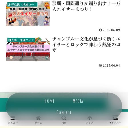
那覇・国際通りが踊り出す！一万
地元住民・地域コミュニティ
人エイサーまつり！
2025.06.09
チャンプルー文化が息づく街：エ
観光客・沖縄ファン
イサーとロックで味わう熱狂のコ
ザ
2025.06.04
Home
Media
Contact
メニュー
ホーム
検索
トップ
サイドバー