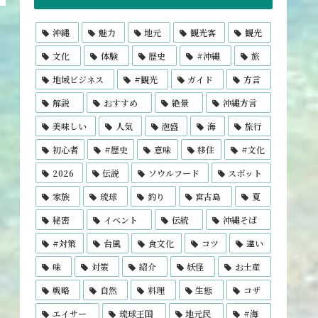
沖縄
魅力
地元
観光客
観光
文化
体験
歴史
#沖縄
旅
地域ビジネス
#観光
ガイド
方言
解説
おすすめ
絶景
沖縄方言
美味しい
人気
泡盛
海
旅行
初心者
#歴史
意味
移住
#文化
2026
伝説
ソウルフード
スポット
家族
琉球
釣り
宮古島
夏
秘密
イベント
伝統
沖縄そば
#対策
台風
食文化
コツ
違い
味
対策
紹介
妖怪
お土産
戦略
自然
料理
生態
コザ
エイサー
琉球王国
地元民
#海