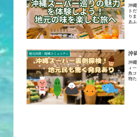
沖縄
トだ
りま
あふ
沖
地元住民・地域コミュニティ
沖縄
ィー
魚コ
物た
しの