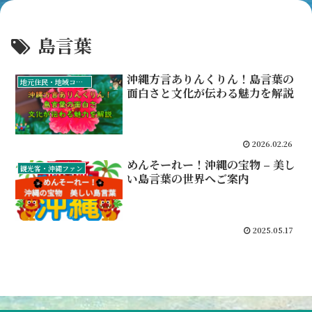
島言葉
沖縄方言ありんくりん！島言葉の
地元住民・地域コミュニティ
面白さと文化が伝わる魅力を解説
2026.02.26
めんそーれー！沖縄の宝物 – 美し
観光客・沖縄ファン
い島言葉の世界へご案内
2025.05.17