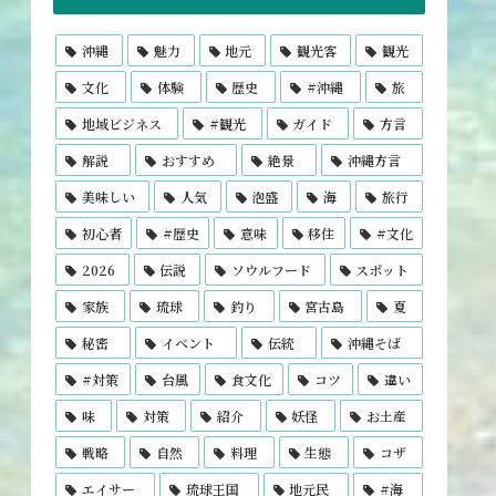
沖縄
魅力
地元
観光客
観光
文化
体験
歴史
#沖縄
旅
地域ビジネス
#観光
ガイド
方言
解説
おすすめ
絶景
沖縄方言
美味しい
人気
泡盛
海
旅行
初心者
#歴史
意味
移住
#文化
2026
伝説
ソウルフード
スポット
家族
琉球
釣り
宮古島
夏
秘密
イベント
伝統
沖縄そば
#対策
台風
食文化
コツ
違い
味
対策
紹介
妖怪
お土産
戦略
自然
料理
生態
コザ
エイサー
琉球王国
地元民
#海