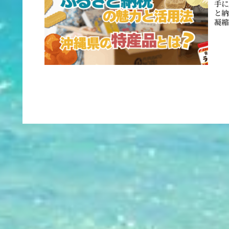
手に
と納
凝縮