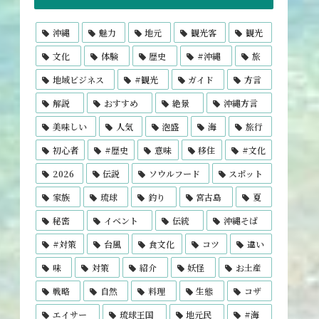
沖縄
魅力
地元
観光客
観光
文化
体験
歴史
#沖縄
旅
地域ビジネス
#観光
ガイド
方言
解説
おすすめ
絶景
沖縄方言
美味しい
人気
泡盛
海
旅行
初心者
#歴史
意味
移住
#文化
2026
伝説
ソウルフード
スポット
家族
琉球
釣り
宮古島
夏
秘密
イベント
伝統
沖縄そば
#対策
台風
食文化
コツ
違い
味
対策
紹介
妖怪
お土産
戦略
自然
料理
生態
コザ
エイサー
琉球王国
地元民
#海