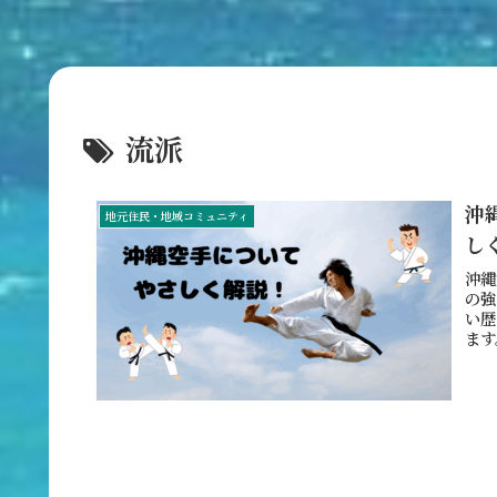
流派
沖
地元住民・地域コミュニティ
し
沖縄
の強
い歴
ます