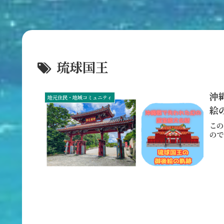
琉球国王
沖
地元住民・地域コミュニティ
絵
この
ので