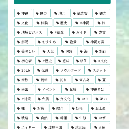
沖縄
魅力
地元
観光客
観光
文化
体験
歴史
#沖縄
旅
地域ビジネス
#観光
ガイド
方言
解説
おすすめ
絶景
沖縄方言
美味しい
人気
泡盛
海
旅行
初心者
#歴史
意味
移住
#文化
2026
伝説
ソウルフード
スポット
家族
琉球
釣り
宮古島
夏
秘密
イベント
伝統
沖縄そば
#対策
台風
食文化
コツ
違い
味
対策
紹介
妖怪
お土産
戦略
自然
料理
生態
コザ
エイサー
琉球王国
地元民
#海