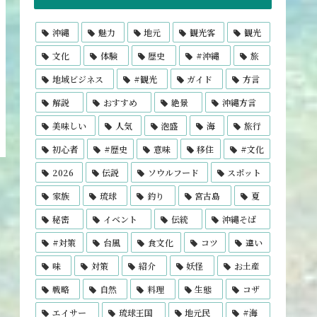
沖縄
魅力
地元
観光客
観光
文化
体験
歴史
#沖縄
旅
地域ビジネス
#観光
ガイド
方言
解説
おすすめ
絶景
沖縄方言
美味しい
人気
泡盛
海
旅行
初心者
#歴史
意味
移住
#文化
2026
伝説
ソウルフード
スポット
家族
琉球
釣り
宮古島
夏
秘密
イベント
伝統
沖縄そば
#対策
台風
食文化
コツ
違い
味
対策
紹介
妖怪
お土産
戦略
自然
料理
生態
コザ
エイサー
琉球王国
地元民
#海