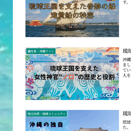
す。
琉
観光客・沖縄ファン
沖縄
まし
てい
人を
琉
地元住民・地域コミュニティ
琉球
た。