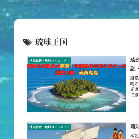
琉球王国
琉
地元住民・地域コミュニティ
謎
温泉
縄の
光ガ
てき
琉
地元住民・地域コミュニティ
本記