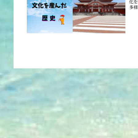
化を
多様
でし