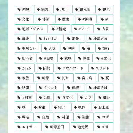
沖縄
魅力
地元
観光客
観光
文化
体験
歴史
#沖縄
旅
地域ビジネス
#観光
ガイド
方言
解説
おすすめ
絶景
沖縄方言
美味しい
人気
泡盛
海
旅行
初心者
#歴史
意味
移住
#文化
2026
伝説
ソウルフード
スポット
家族
琉球
釣り
宮古島
夏
秘密
イベント
伝統
沖縄そば
#対策
台風
食文化
コツ
違い
味
対策
紹介
妖怪
お土産
戦略
自然
料理
生態
コザ
エイサー
琉球王国
地元民
#海