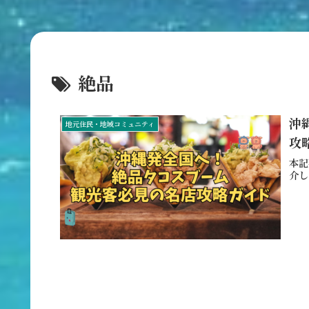
絶品
沖
地元住民・地域コミュニティ
攻
本記
介し