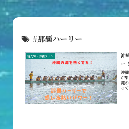
#那覇ハーリー
沖
観光客・沖縄ファン
ー
沖縄
が集
縄の
って