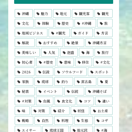
沖縄
魅力
地元
観光客
観光
文化
体験
歴史
#沖縄
旅
地域ビジネス
#観光
ガイド
方言
解説
おすすめ
絶景
沖縄方言
美味しい
人気
泡盛
海
旅行
初心者
#歴史
意味
移住
#文化
2026
伝説
ソウルフード
スポット
家族
琉球
釣り
宮古島
夏
秘密
イベント
伝統
沖縄そば
#対策
台風
食文化
コツ
違い
味
対策
紹介
妖怪
お土産
戦略
自然
料理
生態
コザ
エイサー
琉球王国
地元民
#海