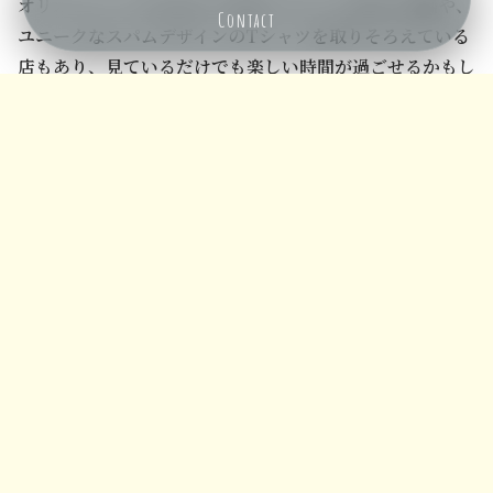
オリオンビールの公式ロゴを使ったグッズを扱う店舗や、
Contact
ユニークなスパムデザインのTシャツを取りそろえている
メニュー
ホーム
検索
トップ
サイドバー
店もあり、見ているだけでも楽しい時間が過ごせるかもし
れません。
さらに、最近ではローカルブランドや個人経営のショップ
でも、オリジナルのTシャツを販売していることがあるよ
うです。
たとえば、沖縄のアーティストやデザイナーが手がけた一
点ものや、地域限定のカラー・デザインに出会えることも
あり、特別なお土産を探している方にはぴったりかもしれ
ません。
お気に入りの一枚を見つけるために、いくつかの店舗をま
わってみるのも、旅の楽しみのひとつになりそうです。