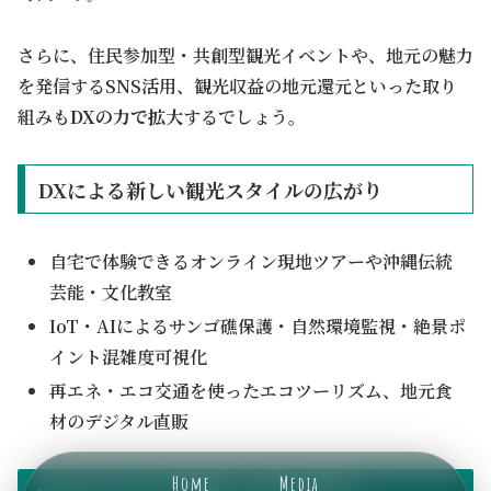
さらに、住民参加型・共創型観光イベントや、地元の魅力
を発信するSNS活用、観光収益の地元還元といった取り
組みも
DXの力で拡大
するでしょう。
DXによる新しい観光スタイルの広がり
自宅で体験できるオンライン現地ツアーや沖縄伝統
芸能・文化教室
IoT・AIによるサンゴ礁保護・自然環境監視・絶景ポ
イント混雑度可視化
再エネ・エコ交通を使ったエコツーリズム、地元食
材のデジタル直販
Home
Media