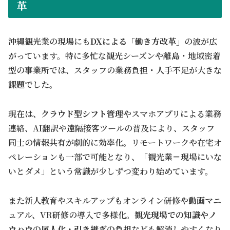
革
沖縄観光業の現場にも
DXによる「働き方改革」
の波が広
がっています。特に多忙な観光シーズンや離島・地域密着
型の事業所では、スタッフの業務負担・人手不足が大きな
課題でした。
現在は、
クラウド型シフト管理
やスマホアプリによる業務
連絡、AI翻訳や遠隔接客ツールの普及により、スタッフ
同士の情報共有が劇的に効率化。リモートワークや在宅オ
ペレーションも一部で可能となり、「観光業＝現場にいな
いとダメ」という常識が少しずつ変わり始めています。
また新人教育やスキルアップもオンライン研修や動画マニ
ュアル、VR研修の導入で多様化。
観光現場での知識やノ
ウハウの属人化・引き継ぎの負担
なども解消しやすくなり