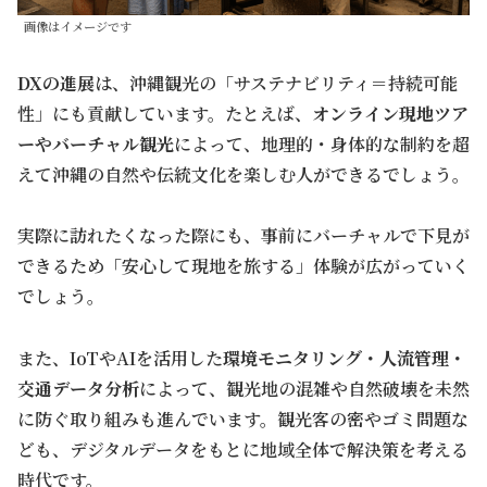
画像はイメージです
DXの進展
は、沖縄観光の「サステナビリティ＝持続可能
性」にも貢献しています。たとえば、
オンライン現地ツア
ーやバーチャル観光
によって、地理的・身体的な制約を超
えて沖縄の自然や伝統文化を楽しむ人ができるでしょう。
実際に訪れたくなった際にも、事前にバーチャルで下見が
できるため「安心して現地を旅する」体験が広がっていく
でしょう。
また、IoTやAIを活用した
環境モニタリング・人流管理・
交通データ分析
によって、観光地の混雑や自然破壊を未然
に防ぐ取り組みも進んでいます。観光客の
密
やゴミ問題な
ども、デジタルデータをもとに地域全体で解決策を考える
時代です。