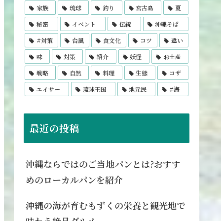
家族
琉球
釣り
宮古島
夏
秘密
イベント
伝統
沖縄そば
#対策
台風
食文化
コツ
違い
味
対策
紹介
妖怪
お土産
戦略
自然
料理
生態
コザ
エイサー
琉球王国
地元民
#海
最近の投稿
沖縄ならではのご当地パンとは?おすす
めのローカルパンを紹介
沖縄の海が育むもずくの栄養と観光地で
味わう絶品グルメ