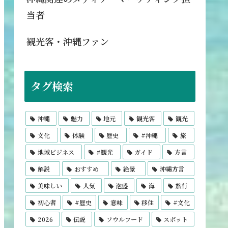
当者
観光客・沖縄ファン
タグ検索
沖縄
魅力
地元
観光客
観光
文化
体験
歴史
#沖縄
旅
地域ビジネス
#観光
ガイド
方言
解説
おすすめ
絶景
沖縄方言
美味しい
人気
泡盛
海
旅行
初心者
#歴史
意味
移住
#文化
2026
伝説
ソウルフード
スポット