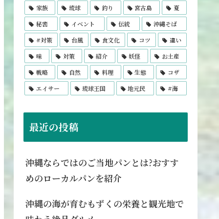
家族
琉球
釣り
宮古島
夏
秘密
イベント
伝統
沖縄そば
#対策
台風
食文化
コツ
違い
味
対策
紹介
妖怪
お土産
戦略
自然
料理
生態
コザ
エイサー
琉球王国
地元民
#海
最近の投稿
沖縄ならではのご当地パンとは?おすす
めのローカルパンを紹介
沖縄の海が育むもずくの栄養と観光地で
味わう絶品グルメ