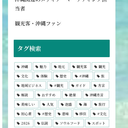
当者
観光客・沖縄ファン
タグ検索
沖縄
魅力
地元
観光客
観光
文化
体験
歴史
#沖縄
旅
地域ビジネス
#観光
ガイド
方言
解説
おすすめ
絶景
沖縄方言
美味しい
人気
泡盛
海
旅行
初心者
#歴史
意味
移住
#文化
2026
伝説
ソウルフード
スポット