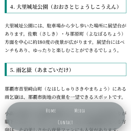
4. 大里城址公園（おおさとじょうしこうえん）
大里城址公園には、駐車場から少し歩いた場所に展望台が
あります。佐敷（さしき）・与那原町（よなばるちょう）
方面を中心に約180度の夜景が広がります。展望台にはベ
ンチもあり、ゆったりと楽しむことができるでしょう。
5. 雨乞嶽（あまごいだけ）
那覇市首里崎山町（なはししゅりさきやまちょう）にある
雨乞嶽は、那覇市街地の夜景を一望できるスポットです。
Home
Media
小高い場所にある展望公園からは、きらめく街の明かりが
眼下に広がり、特にライトアップされた識名園が見える方
Contact
向は、その美しさから夜景ファンにも人気があります。