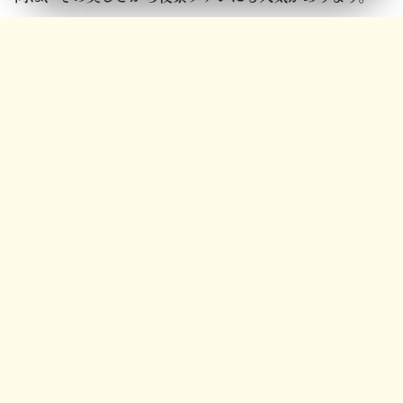
メニュー
ホーム
検索
トップ
サイドバー
那覇市内にいながら、美しい夜景を堪能できる貴重な場所
です。
これらのスポットは、那覇市周辺に集中しているため、比
較的短時間で複数の夜景を巡ることも可能かもしれませ
ん。ドライブを楽しみながら、それぞれの場所で異なる
沖縄の夜の表情を探してみてはいかがでしょうか。
夜景を楽しむ上での注意事項
沖縄の夜景スポットを訪れる際は、安全確保のためいくつ
かの点に注意が必要です。特に、街灯が少ない場所では、
足元の安全に十分気をつけましょう。懐中電灯を持参する
と安心して移動できます。