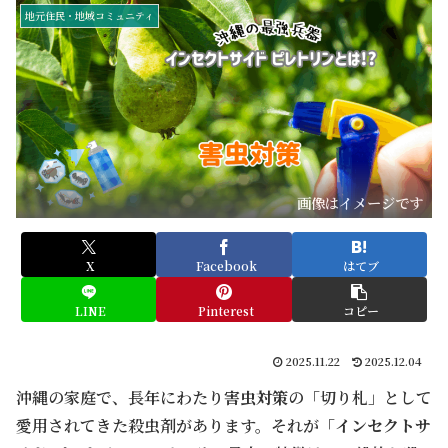
地元住民・地域コミュニティ
画像はイメージです
X
Facebook
はてブ
LINE
Pinterest
コピー
2025.11.22
2025.12.04
沖縄の家庭で、長年にわたり
害虫対策
の「切り札」として
愛用されてきた殺虫剤があります。それが「
インセクトサ