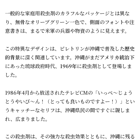
一般的な家庭用殺虫剤のカラフルなパッケージとは異な
り、無骨なオリーブグリーン一色で、側面のフォントや注
意書きは、まるで米軍の兵器や物資のように見えます。
この特異なデザインは、ピレトリンが沖縄で普及した
歴史
的背景
に深く関連しています。沖縄がまだ
アメリカ統治下
にあった琉球政府時代、
1969年
に殺虫剤として登場しま
した。
1986年4月から放送されたテレビCMの「いっぺ～じょう
とうやいび～ん！（とっても良いものですよー！）」とい
うキャッチーなセリフは、沖縄県民の間ですぐに親しま
れ、広まりました。
この殺虫剤は、その強力な殺虫効果とともに、沖縄に残る