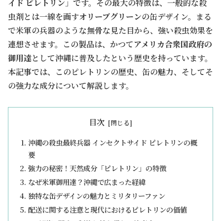
イド ピレトリン
」です。その最大の特徴は、一般的な殺
虫剤とは一線を画す
オリーブグリーン
の缶デザイン。まる
で米軍の兵器のような無骨な見た目から、強い殺虫効果を
連想させます。この製品は、かつて
アメリカ合衆国政府の
御用達
として沖縄に普及したという歴史を持っています。
本記事では、このピレトリンの歴史、缶の魅力、そしてそ
の強力な成分について解説します。
目次
沖縄の殺虫最終兵器 インセクトサイド ピレトリンの概
要
強力の秘密！天然成分「ピレトリン」の特徴
なぜ米軍御用達？沖縄で広まった経緯
独特な缶デザインの魅力とミリタリーファン
配送に関する注意と現代におけるピレトリンの価値