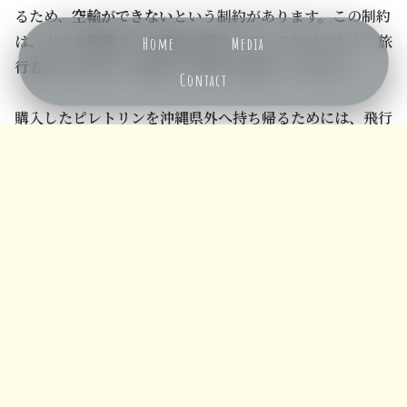
るため、
空輸ができない
という制約があります。この制約
は、本土で販売される機会が限られているだけでなく、旅
Home
Media
行者がお土産として購入する際にも関わってきます。
Contact
メニュー
ホーム
検索
トップ
サイドバー
購入したピレトリンを沖縄県外へ持ち帰るためには、飛行
機への持ち込みは厳禁です。手荷物でも預け入れ荷物でも
不可とされているため、船便を利用する宅配便などで別途
送付する必要があります。
これが、沖縄
地域限定
の
ローカル殺虫剤
としての地位を確
立している一因とも言えます。
現代の殺虫剤市場では、無香性や超微粒子など様々な進化
が見られますが、ピレトリンは昔ながらの天然成分と強力
な速効性というクラシックな価値で、今なお県民から、支
持されています。