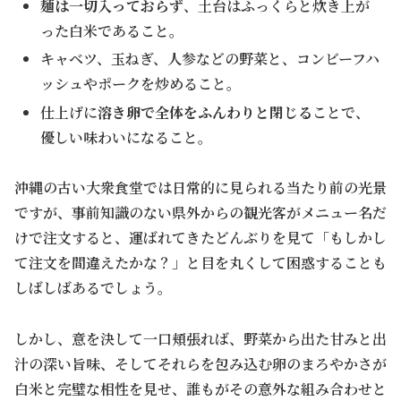
麺は一切入っておらず
、土台はふっくらと炊き上が
った白米であること。
キャベツ、玉ねぎ、人参などの野菜と、コンビーフハ
ッシュやポークを炒めること。
仕上げに
溶き卵で全体をふんわりと閉じる
ことで、
優しい味わいになること。
沖縄の古い大衆食堂では日常的に見られる当たり前の光景
ですが、事前知識のない県外からの観光客がメニュー名だ
けで注文すると、運ばれてきたどんぶりを見て「もしかし
て注文を間違えたかな？」と目を丸くして困惑することも
しばしばあるでしょう。
しかし、意を決して一口頬張れば、野菜から出た甘みと出
汁の深い旨味、そしてそれらを包み込む卵のまろやかさが
白米と完璧な相性を見せ、誰もがその意外な組み合わせと