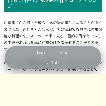
自宅で再現！沖縄の味を作るコツとアレン
ジ
沖縄旅行から帰った後も、あの味が恋しくなることがあり
ますよね。沖縄ちゃんぽんは、実は
家庭でも簡単に再現可
能
な料理です。スーパーで手に入る一般的な野菜と、少し
の工夫があれば食卓に沖縄の風を吹かせることができま
す。
Home
Media
Contact
ポイントは、沖縄の味に欠かせない「ポーク（ランチョン
ミート）」や「コンビーフハッシュ」を使用することで
メニュー
ホーム
検索
トップ
サイドバー
す。
家庭で作る際のコツをいくつかご紹介します。
野菜は火が通りにくいものから順番に、
手早く炒め