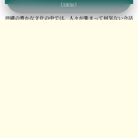
Contact
メニュー
ホーム
検索
トップ
サイドバー
沖縄の豊かな文化の中では、人々が集まって何気ない会話
や交流をゆったりと楽しむ時間を「ゆんたく」と呼んで親
しんでいます。
おしぼりをコースター代わりに使う習慣も、こうした心地
よいひとときを水滴などで妨げないための、さりげない生
活の知恵の一つと言えるのかもしれません。
次に沖縄の居酒屋を訪れる際は、ぜひあなたもおしぼりを
丁寧に畳んで、冷たいオリオンビールや泡盛のグラスの下
に敷いてみてください。沖縄の風をより身近に感じられる
はずです。
テーブルを清潔に保つことで
会話に集中
できる環境を