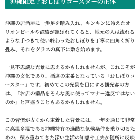
沖縄限定？おしぼりコースターの正体
沖縄の居酒屋に一歩足を踏み入れ、キンキンに冷えたオ
リオンビールや泡盛が運ばれてくると、地元の人は流れる
ような手つきで
使い終わったおしぼり
を丁寧に四角く折り
畳み、それを
グラスの真下
に敷き始めます。
一見不思議な光景に思えるかもしれませんが、これこそが
沖縄の文化であり、酒席の定番となっている「おしぼりコ
ースター」です。初めてこの光景を目にする観光客の方
は、「お店の備品をそんな風に使ってマナー違反ではない
のか」と戸惑うこともあるかもしれません。
この習慣が古くから定着した背景には、一年を通じて非常
に高温多湿である沖縄特有の過酷な気候条件を乗り切るた
めの、積み重ねてきた深い生活の知恵や工夫が随所に反映