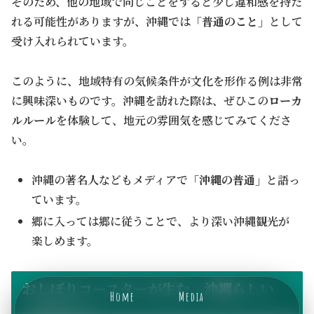
そのため、他の地域で同じことをすると少し違和感を持た
れる可能性がありますが、沖縄では
「普通のこと」
として
受け入れられています。
このように、地域特有の気候条件が文化を形作る例は非常
に興味深いものです。沖縄を訪れた際は、ぜひこの
ローカ
ルルール
を体験して、地元の雰囲気を感じてみてくださ
い。
沖縄の著名人などもメディアで
「沖縄の普通」
と語っ
ています。
郷に入っては郷に従うことで、より深い沖縄観光が
楽しめます。
おしぼりコースターが生む、沖縄らしい
Home
Media
「ゆんたく」