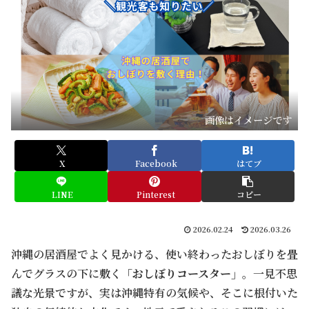
画像はイメージです
X
Facebook
はてブ
LINE
Pinterest
コピー
2026.02.24
2026.03.26
沖縄の居酒屋でよく見かける、使い終わったおしぼりを畳
んでグラスの下に敷く
「おしぼりコースター」
。一見不思
議な光景ですが、実は沖縄特有の気候や、そこに根付いた