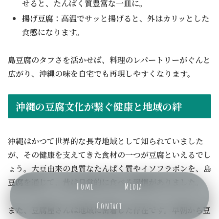
せると、たんぱく質豊富な一皿に。
揚げ豆腐
：高温でサッと揚げると、外はカリッとした
食感になります。
島豆腐のタフさを活かせば、料理のレパートリーがぐんと
広がり、沖縄の味を自宅でも再現しやすくなります。
沖縄の豆腐文化が繋ぐ健康と地域の絆
沖縄はかつて世界的な長寿地域として知られていました
が、その健康を支えてきた食材の一つが豆腐といえるでし
ょう。大豆由来の良質なたんぱく質やイソフラボンを、島
豆腐を通じて、昔は日常的に食べる習慣がありました。
Home
Media
Contact
また、豆腐屋さんは地域に密着した存在です。早朝から豆