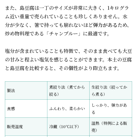
また、島豆腐は一丁のサイズが非常に大きく、1キログラ
ム近い重量で売られていることも珍しくありません。水
分が少なく、箸で持っても崩れないほど
弾力がある
ため、
炒め物料理である「チャンプルー」に最適です。
塩分が含まれていることも特徴で、そのまま食べても大豆
の甘みと程よい塩気を感じることができます。本土の豆腐
と島豆腐を比較すると、その個性がより際立ちます。
煮絞り法（煮てから
生絞り法（絞ってか
製法
絞る）
ら煮る）
しっかり、弾力があ
食感
ふんわり、柔らかい
る
温熱（特例による販
販売温度
冷蔵（10℃以下）
売）