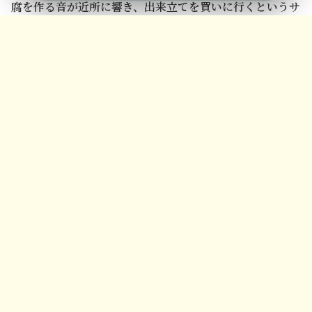
腐を作る音が近所に響き、出来立てを買いに行くというサ
メニュー
ホーム
検索
トップ
サイドバー
イクルが、近所付き合いや地域の活力を生んできました。
現在は大規模な工場も増えましたが、「近所の豆腐屋さん
の味が一番」というこだわりを持つ県民も多く、地域ごと
の味が大切に守られているといえます。
沖縄の豆腐文化を象徴する要素をまとめます。
長寿の秘訣
：高たんぱく低カロリーな島豆腐は、沖
縄の伝統食の要といえるでしょう。
地産地消
：地元の豆腐店を応援し、新鮮なものを食
べる習慣が根付いています。
伝統の継承
：お盆や正月などの行事には、必ずと言
っていいほど豆腐料理が登場します。