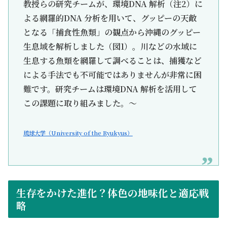
教授らの研究チームが、環境DNA 解析（注2）に
よる網羅的DNA 分析を⽤いて、グッピーの天敵
となる「捕⾷性⿂類」の観点から沖縄のグッピー
⽣息域を解析しました（図1）。川などの⽔域に
⽣息する⿂類を網羅して調べることは、捕獲など
による⼿法でも不可能ではありませんが⾮常に困
難です。研究チームは環境DNA 解析を活⽤して
この課題に取り組みました。～
琉球大学（University of the Ryukyus）
生存をかけた進化？体色の地味化と適応戦
略