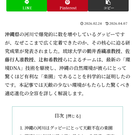
LINE
Pinterest
コピー
2026.02.24
2026.04.07
沖縄県
の河川で爆発的に数を増やしているグッピーです
が、なぜここまで広く定着できたのか、その核心に迫る研
究成果が発表されました。琉球大学の
鶴井香織准教授
、
佐
藤行人准教授
、
辻和希教授
らによるチームは、最新の「環
境DNA」技術を駆使し、沖縄の自然環境が彼らにとって
驚くほど有利な「楽園」であることを科学的に証明したの
です。本記事では天敵の少ない環境がもたらした驚くべき
適応進化の全容を詳しく解説します。
目次
沖縄の河川はグッピーにとって天敵不在の楽園