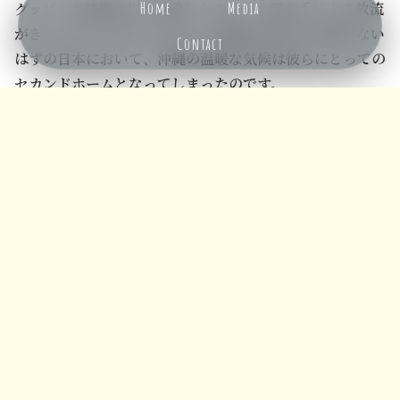
グッピーが沖縄の川に定着したのは、人間の手による放流
Home
Media
がきっかけだと考えられます。熱帯産の魚が冬を越せない
Contact
はずの日本において、沖縄の温暖な気候は彼らにとっての
メニュー
ホーム
検索
トップ
サイドバー
セカンドホームとなってしまったのです。
今回の研究は、単なる生物学的な発見にとどまらず、人間
活動が生態系に与える影響の大きさを私たちに突きつけて
います。
現在、沖縄本島中南部の多くの河川では、在来の淡水魚よ
りもグッピーを見かけることの方が多いのが現状です。こ
の事実は、地域の子供たちが抱く「自然のイメージ」さえ
も変えてしまう可能性を秘めています。
本来いるべき魚が消え、外来種が当たり前のように泳ぐ
姿は、一見豊かに見えても
「歪んだ生態系」
の象徴である