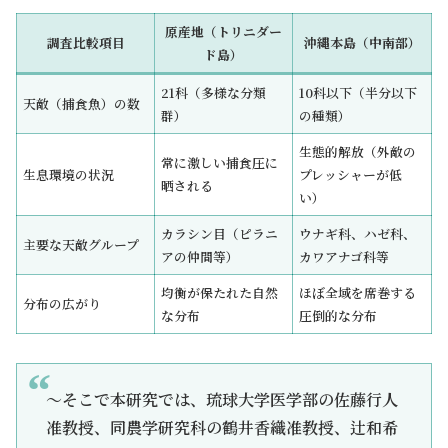
原産地（トリニダー
調査比較項目
沖縄本島（中南部）
ド島）
21科（多様な分類
10科以下（半分以下
天敵（捕食魚）の数
群）
の種類）
生態的解放（外敵の
常に激しい捕食圧に
生息環境の状況
プレッシャーが低
晒される
い）
カラシン目（ピラニ
ウナギ科、ハゼ科、
主要な天敵グループ
アの仲間等）
カワアナゴ科等
均衡が保たれた自然
ほぼ全域を席巻する
分布の広がり
な分布
圧倒的な分布
～そこで本研究では、琉球⼤学医学部の佐藤⾏⼈
准教授、同農学研究科の鶴井⾹織准教授、辻和希