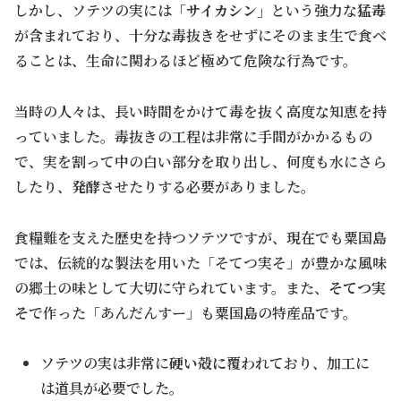
しかし、ソテツの実には
「サイカシン」
という強力な
猛毒
が含まれており、十分な毒抜きをせずにそのまま生で食べ
ることは、生命に関わるほど極めて危険な行為です。
当時の人々は、長い時間をかけて毒を抜く高度な知恵を持
っていました。毒抜きの工程は非常に手間がかかるもの
で、実を割って中の白い部分を取り出し、何度も水にさら
したり、
発酵
させたりする必要がありました。
食糧難を支えた歴史を持つソテツですが、現在でも粟国島
では、伝統的な製法を用いた「そてつ実そ」が豊かな風味
の郷土の味として大切に守られています。また、
そてつ実
そ
で作った「あんだんすー」も粟国島の特産品です。
ソテツの実は非常に
硬い殻に
覆われており、加工に
は道具が必要でした。