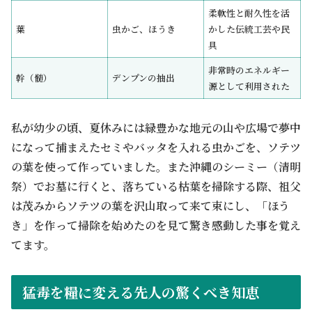
柔軟性と耐久性を活
葉
虫かご、ほうき
かした伝統工芸や民
具
非常時のエネルギー
幹（髄）
デンプンの抽出
源として利用された
私が幼少の頃、夏休みには緑豊かな地元の山や広場で夢中
になって捕まえたセミやバッタを入れる虫かごを、ソテツ
の葉を使って作っていました。また沖縄のシーミー（清明
祭）でお墓に行くと、落ちている枯葉を掃除する際、祖父
は茂みからソテツの葉を沢山取って来て束にし、「ほう
き」を作って掃除を始めたのを見て驚き感動した事を覚え
てます。
猛毒を糧に変える先人の驚くべき知恵