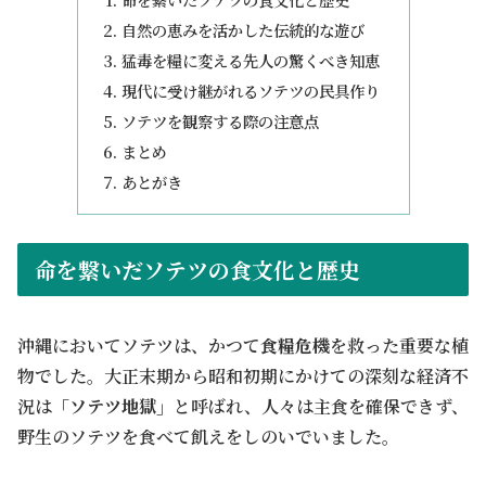
自然の恵みを活かした伝統的な遊び
猛毒を糧に変える先人の驚くべき知恵
現代に受け継がれるソテツの民具作り
ソテツを観察する際の注意点
まとめ
あとがき
命を繋いだソテツの食文化と歴史
沖縄においてソテツは、かつて
食糧危機
を救った重要な植
物でした。大正末期から昭和初期にかけての深刻な経済不
況は
「ソテツ地獄」
と呼ばれ、人々は主食を確保できず、
野生のソテツを食べて飢えをしのいでいました。