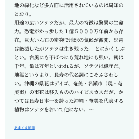
地の緑化など多方面に活用されているのは周知の
とおり。
用途の広いソテツだが、最大の特徴は驚異の生命
力。恐竜がかっ歩した１億５０００万年前から存
在。巨大いん石の衝突で地球の気候が激変、恐竜
は絶滅したがソテツは生き残った。 とにかくしぶ
とい。台風にも干ばつにも荒れ地にも強い。鶴は
千年、亀は万年といわれるが、ソテツは億年だ。
地獄というより、長寿の代名詞にこそふさわし
い。沖縄の県花はデイゴ、奄美・名瀬市（現・奄
美市）の市花は移入もののハイビスカスだが、か
つては長寿日本一を誇った沖縄・奄美を代表する
植物はソテツをおいて他にない。～
あまくま琉球