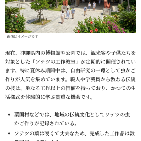
画像はイメージです
現在、沖縄県内の博物館や公園では、観光客や子供たちを
対象とした「ソテツの工作教室」が定期的に開催されてい
ます。特に夏休み期間中は、自由研究の一環として
虫かご
作り
が人気を集めています。職人や学芸員から教わる伝統
の技は、単なる工作以上の価値を持っており、かつての生
活様式を体験的に学ぶ貴重な機会です。
粟国村などでは、
地域の伝統文化
としてソテツの虫
かご作りが記録されている。
ソテツの葉は
硬くて丈夫
なため、完成した工作品は数