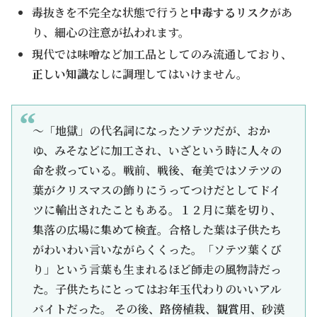
毒抜きを不完全な状態で行うと
中毒するリスク
があ
り、細心の注意が払われます。
現代では味噌など加工品としてのみ流通しており、
正しい知識
なしに調理してはいけません。
～「地獄」の代名詞になったソテツだが、おか
ゆ、みそなどに加工され、いざという時に人々の
命を救っている。戦前、戦後、奄美ではソテツの
葉がクリスマスの飾りにうってつけだとしてドイ
ツに輸出されたこともある。１２月に葉を切り、
集落の広場に集めて検査。合格した葉は子供たち
がわいわい言いながらくくった。「ソテツ葉くび
り」という言葉も生まれるほど師走の風物詩だっ
た。子供たちにとってはお年玉代わりのいいアル
バイトだった。 その後、路傍植栽、観賞用、砂漠