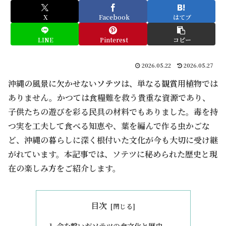
X
Facebook
はてブ
LINE
Pinterest
コピー
2026.05.22
2026.05.27
沖縄の風景に欠かせない
ソテツ
は、単なる観賞用植物では
ありません。かつては食糧難を救う貴重な資源であり、
子供たちの遊びを彩る民具の材料でもありました。毒を持
つ実を工夫して食べる知恵や、葉を編んで作る虫かごな
ど、沖縄の暮らしに深く根付いた文化が今も大切に受け継
がれています。本記事では、ソテツに秘められた歴史と現
在の楽しみ方をご紹介します。
目次
命を繋いだソテツの食文化と歴史