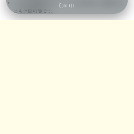
一部の体験施設では、ソテツの実を使った
笛作り
な
Contact
ども体験可能です。
メニュー
ホーム
検索
トップ
サイドバー
実は私も子供の頃に何度か、ソテツの硬い葉にある針のよ
うに鋭いトゲにうっかりと刺された事がありますが、今思
い出してもあれは本当に涙が出るほどとても痛いです。今
回ソテツを調べて行くと2億７千年前から存在していたと
考えられる記事を見つけて非常に驚きました。
まとめ