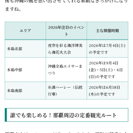
後も沖縄の風を思い出させてくれる素敵なきっかけになり
ますね。
2026年注目のイベン
エリア
主な開催時期
ト
夜空を彩る海洋博美
2026年は7月4日(土)
本島北部
ら海花火大会
の予定です
2026年は9月4日
沖縄全島エイサーま
本島中部
(金)・5日(土)・6日
つり
(日)の予定です
糸満ハーレー（伝統
2026年は6月18日
本島南部
行事）
(木)の予定です
誰でも楽しめる！那覇周辺の定番観光ルート