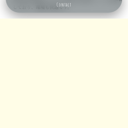
Contact
しており、環境も快適です。
メニュー
ホーム
検索
トップ
サイドバー
ワーケーションで叶える！理想の毎日
沖縄でのワーケーションは仕事の効率も上がると好評で
す。朝は波音を聞きながら散歩をして、昼間は集中してお
仕事、夜はおいしい料理で元気をチャージ。こうしたメリ
ハリのある過ごし方が健康的な毎日を支えてくれそうです
ね。
働く仲間との出会い
が新しいきっかけを運んでくれる
かもしれません。
私はカフェなどで、おそらく本土から来た方がパソコンを
使って仕事している姿を見かけることが多いです。一時滞
在でも移住でも多くの方が、沖縄を好きでいらしてるのな
ら地元としてもうれしいです。また知り合いの奥様が本土