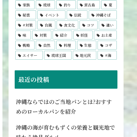
家族
琉球
釣り
宮古島
夏
秘密
イベント
伝統
沖縄そば
#対策
台風
食文化
コツ
違い
味
対策
紹介
妖怪
お土産
戦略
自然
料理
生態
コザ
エイサー
琉球王国
地元民
#海
最近の投稿
沖縄ならではのご当地パンとは?おすす
めのローカルパンを紹介
沖縄の海が育むもずくの栄養と観光地で
味わう絶品グルメ