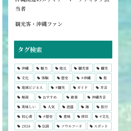
当者
観光客・沖縄ファン
タグ検索
沖縄
魅力
地元
観光客
観光
文化
体験
歴史
#沖縄
旅
地域ビジネス
#観光
ガイド
方言
解説
おすすめ
絶景
沖縄方言
美味しい
人気
泡盛
海
旅行
初心者
#歴史
意味
移住
#文化
2026
伝説
ソウルフード
スポット