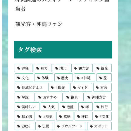
当者
観光客・沖縄ファン
タグ検索
沖縄
魅力
地元
観光客
観光
文化
体験
歴史
#沖縄
旅
地域ビジネス
#観光
ガイド
方言
解説
おすすめ
絶景
沖縄方言
美味しい
人気
泡盛
海
旅行
初心者
#歴史
意味
移住
#文化
2026
伝説
ソウルフード
スポット