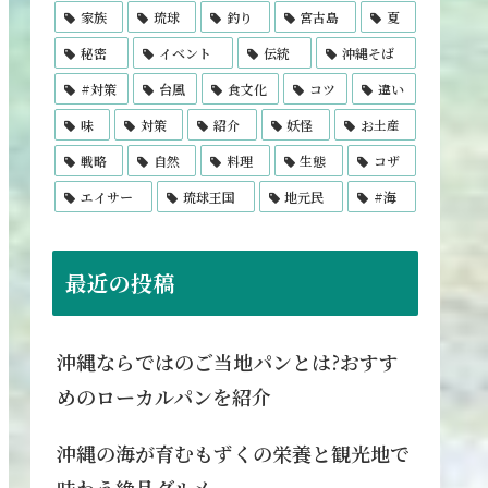
家族
琉球
釣り
宮古島
夏
秘密
イベント
伝統
沖縄そば
#対策
台風
食文化
コツ
違い
味
対策
紹介
妖怪
お土産
戦略
自然
料理
生態
コザ
エイサー
琉球王国
地元民
#海
最近の投稿
沖縄ならではのご当地パンとは?おすす
めのローカルパンを紹介
沖縄の海が育むもずくの栄養と観光地で
味わう絶品グルメ