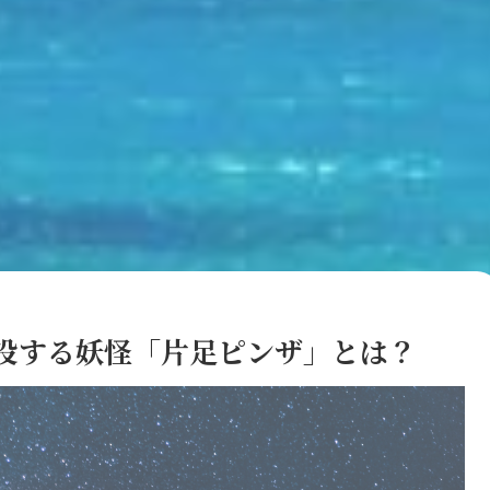
没する妖怪「片足ピンザ」とは？