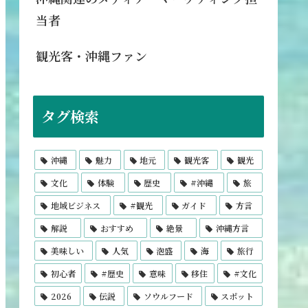
当者
観光客・沖縄ファン
タグ検索
沖縄
魅力
地元
観光客
観光
文化
体験
歴史
#沖縄
旅
地域ビジネス
#観光
ガイド
方言
解説
おすすめ
絶景
沖縄方言
美味しい
人気
泡盛
海
旅行
初心者
#歴史
意味
移住
#文化
2026
伝説
ソウルフード
スポット