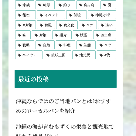
家族
琉球
釣り
宮古島
夏
秘密
イベント
伝統
沖縄そば
#対策
台風
食文化
コツ
違い
味
対策
紹介
妖怪
お土産
戦略
自然
料理
生態
コザ
エイサー
琉球王国
地元民
#海
最近の投稿
沖縄ならではのご当地パンとは?おすす
めのローカルパンを紹介
沖縄の海が育むもずくの栄養と観光地で
味わう絶品グルメ