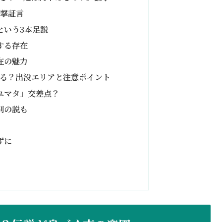
目撃証言
という3本足説
する存在
在の魅力
える？出没エリアと注意ポイント
ユマタ」交差点？
別の説も
ずに